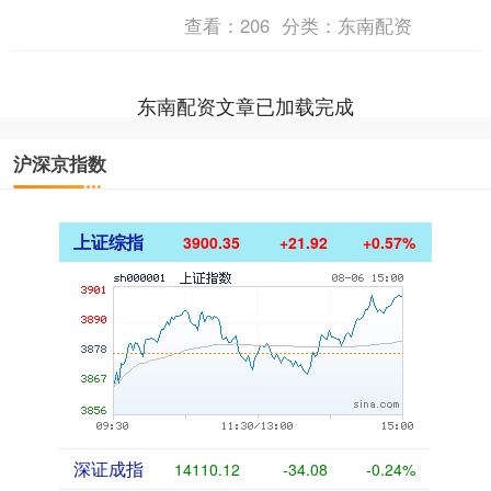
东税”。业内人士表示，所谓加征“房东
查看：
206
分类：
东南配资
税”的说法是对住....
东南配资文章已加载完成
沪深京指数
上证综指
3900.35
+21.92
+0.57%
深证成指
14110.12
-34.08
-0.24%