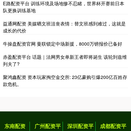
E路配资平台 训练环境及场地惨不忍睹，世界杯开赛前日本
队更换训练基地
益通网配资 美媒晒文班沮丧表情：替文班感到难过，这就是
成长的代价
牛操盘配资官网 曼联锁定中场新援，8000万镑报价已备好
赤盈配资平台 话题｜法网男女单新王者即将诞生 该轮到兹维
列夫了?
聚鸿鑫配资 资本玩家掏空金交所: 23亿豪购引爆200亿百姓存
款危机。
东南配资
广州配资平
深圳配资平
成都配资平