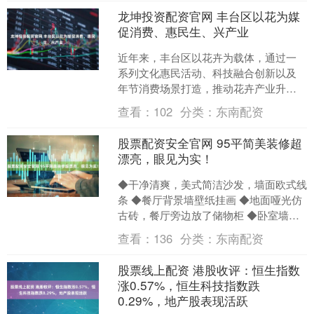
龙坤投资配资官网 丰台区以花为媒
促消费、惠民生、兴产业
近年来，丰台区以花卉为载体，通过一
系列文化惠民活动、科技融合创新以及
年节消费场景打造，推动花卉产业升级
与民生服务提质，为区域发展注入绿色
查看：
102
分类：
东南配资
动能与融融暖意，让花卉之....
股票配资安全官网 95平简美装修超
漂亮，眼见为实！
◆干净清爽，美式简洁沙发，墙面欧式线
条 ◆餐厅背景墙壁纸挂画 ◆地面哑光仿
古砖，餐厅旁边放了储物柜 ◆卧室墙面
白色，背景做了欧式线条，做了壁灯 ◆
查看：
136
分类：
东南配资
白色橱柜，瓷砖....
股票线上配资 港股收评：恒生指数
涨0.57%，恒生科技指数跌
0.29%，地产股表现活跃