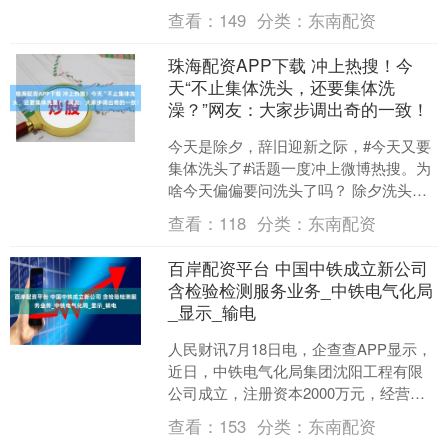
网四号种子王欣瑜迎战贝莱克。她在首
查看：
149
分类：
东南配资
盘以6-....
珠海配资APP下载 冲上热搜！今
天“不止集体洗头，还要集体洗
澡？”网友：大家步调出奇的一致！
今天是除夕，辞旧迎新之际，#今天又要
集体洗头了#话题一度冲上微博热搜。为
啥今天偏偏要问洗头了吗？ 除夕洗头迎
财运 初一忌洗护财运 近日，除夕洗头话
查看：
118
分类：
东南配资
题引发热议。有....
百岸配资平台 中国中铁成立新公司
含检验检测服务业务_中铁电气化局
_显示_输电
人民财讯7月18日电，企查查APP显示，
近日，中铁电气化局集团沈阳工程有限
公司成立，注册资本2000万元，经营范
围包含：建设工程施工；电气安装服
查看：
153
分类：
东南配资
务；输电、供电、....