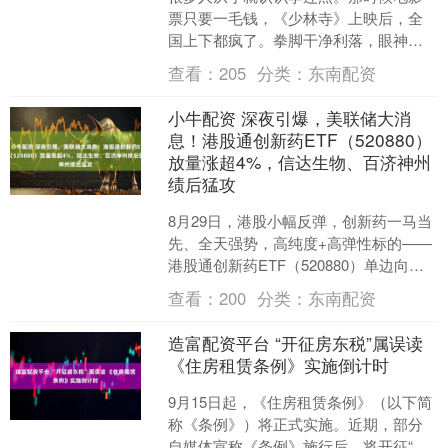
票只要一毛钱，《少林寺》上映后，全
国上下都疯了。拳脚干净利落，眼神里
带着少年人的锐气，一下子点燃了无数
查看：
205
分类：
东南配资
孩子的武侠心。票房达到1....
小牛配资 深夜引爆，美联储大消
息！港股通创新药ETF（520880）
放量涨超4%，信达生物、百济神州
绩后猛攻
8月29日，港股小幅反弹，创新药一马当
先、全天强势，高纯度+高弹性标的——
港股通创新药ETF（520880）单边向
上，场内价格一度摸高4.66%，收涨
查看：
200
分类：
东南配资
4.41%....
造富配资平台 “开征房东税”属误读
《住房租赁条例》实施倒计时
9月15日起，《住房租赁条例》（以下简
称《条例》）将正式实施。近期，部分
自媒体宣称《条例》施行后，将开征“房