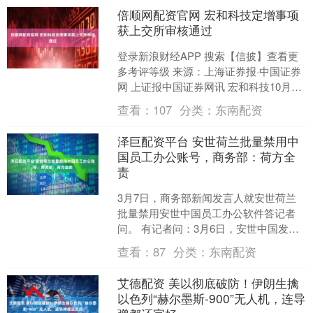
倍顺网配资官网 宏和科技定增事项
获上交所审核通过
登录新浪财经APP 搜索【信披】查看更
多考评等级 来源：上海证券报·中国证券
网 上证报中国证券网讯 宏和科技10月29
日晚发布公告，公司于2025年10月28
查看：
107
分类：
东南配资
日....
泽巨配资平台 安世荷兰批量禁用中
国员工办公账号，商务部：荷方全
责
3月7日，商务部新闻发言人就安世荷兰
批量禁用安世中国员工办公软件答记者
问。 有记者问：3月6日，安世中国发布
客户公告称，近期安世荷兰批量禁用安
查看：
87
分类：
东南配资
世中国员工办公账号....
艾德配资 美以彻底破防！伊朗生擒
以色列“赫尔墨斯-900”无人机，连导