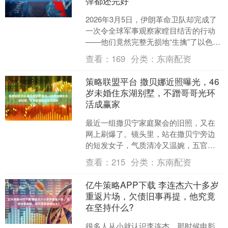
弹都还完好
2026年3月5日，伊朗革命卫队却完成了
一次令全球军事观察家瞠目结舌的行动
——他们竟然完整无损地“生擒”了以色列
最先进的赫尔墨斯900无人机。 这架赫尔
查看：
169
分类：
东南配资
墨斯90....
策略联盟平台 撒贝娜近照曝光，46
岁未婚住东湖别墅，不蹭哥哥光环
活成赢家
最近一组撒贝宁家庭聚会的旧照，又在
网上刷爆了。镜头里，站在撒贝宁旁边
的短发女子，气质清冷又温婉，五官精
致得不像话，就算站在金发碧眼的嫂子
查看：
215
分类：
东南配资
李白身边，也半点不逊色。....
亿牛策略APP下载 李连杰六十多岁
重返片场，欠债旧事再提，他究竟
在坚持什么?
很多人从小就认识李连杰。那时候电影