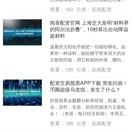
交部长苏嘉塔·柯伊拉腊、中国驻尼泊尔
查看：
163
分类：
东南配资
使馆临时代办....
闻喜配资官网 上海交大发明“材料界
的阿尔法折叠”，10秒算出自动降温
超材料
盛夏的太阳似乎能把一切都给晒化。如
果有一种涂料，能给楼宇带来强大的自
主散热性能，用它粉刷的外墙，哪怕在
烈日下依然可以保持凉爽，该有多好？
查看：
199
分类：
东南配资
如今，这样的理想材料已....
配资交易股票APP下载 突发闪崩！
币圈超级乌龙指，发生了什么？
炒股就看金麒麟分析师研报，权威，专
业，及时，全面，助您挖掘潜力主题机
会！ （来源：每日经济新闻） 本周五，
韩国加密货币交易所Bithumb误向用户发
查看：
188
分类：
东南配资
放了价值超过....