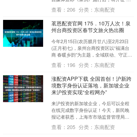
东税”。业内人士表示，所谓加征“房东
查看：
206
分类：
东南配资
税”的说法是对住....
茗恩配资官网 175．10万人次！泉
州台商投资区春节文旅火热出圈
今年2月15日(农历腊月廿八)至2月23日
(正月初七)，泉州台商投资区以“福满台
商 春暖乡韵”为主题，全域联动、守正创
新，精心策划非遗传统体验季、新春美
查看：
196
分类：
东南配资
食荟萃季....
涨配资APP下载 全国首创！沪新跨
境数字身份认证落地，新加坡企业
来沪投资实现“全程网办”
来沪投资的新加坡企业，今后可以全程
在线完成数字身份认证！今天，新民晚
报记者获悉，上海市市场监督管理局与
上海市数据局以沪新跨境数字身份认证
查看：
205
分类：
东南配资
为突破口，联合新加坡资讯....