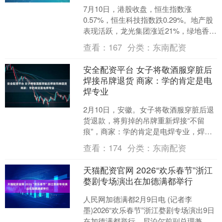
7月10日，港股收盘，恒生指数涨
0.57%，恒生科技指数跌0.29%。地产股
表现活跃，龙光集团涨近21%，绿地香港
涨超18%、佳兆业集团涨超15%、融创中
查看：
167
分类：
东南配资
国均涨....
安全配资平台 女子将敬酒服穿脏后
焊接吊牌退货 商家：学的肯定是电
焊专业
2月10日，安徽。女子将敬酒服穿脏后退
货退款，将剪掉的吊牌重新焊接“不留
痕”，商家：学的肯定是电焊专业，焊接
的真是完美。网友：不理解穿成这样还
查看：
174
分类：
东南配资
要退掉的人……....
天猫配资官网 2026“欢乐春节”浙江
婺剧专场演出在加德满都举行
人民网加德满都2月9日电 (记者李
墨)2026“欢乐春节”浙江婺剧专场演出9日
在加德满都举行。尼泊尔前副总理兼外