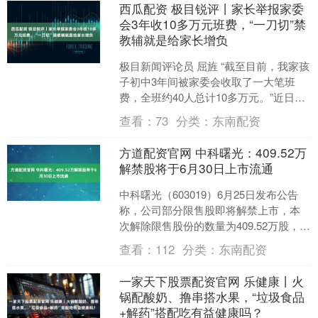
西瓜配资 极目锐评丨家长举报家委
会3年收10多万元班费，“一刀切”禁
教辅就是给家长增负
极目新闻评论员 屈旌 “截至目前，我家孩
子初中3年间被家委会收取了一大笔班
费，全班约40人总计10多万元。”近日，
一重庆家长举报称，收费加重了家长负
查看：
73
分类：
东南配资
担，希望相关....
方道配资官网 中科曙光：409.52万
解禁股将于6月30日上市流通
中科曙光（603019）6月25日发布公告
称，公司部分限售股即将解禁上市，本
次解除限售股份的数量为409.52万股，占
公司发行总股本的0.28%，本次解除限售
查看：
112
分类：
东南配资
的....
一家天下股票配资官网 乐健康丨火
锅配酸奶、撸串搭水果，“垃圾食品
+解药”搭配吃有益健康吗？