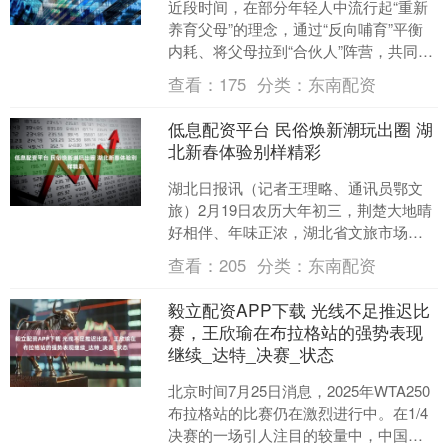
近段时间，在部分年轻人中流行起“重新
养育父母”的理念，通过“反向哺育”平衡
内耗、将父母拉到“合伙人”阵营，共同守
护家庭。话题“长大后我把爸妈重新养了
查看：
175
分类：
东南配资
一遍”也登上....
低息配资平台 民俗焕新潮玩出圈 湖
北新春体验别样精彩
湖北日报讯（记者王理略、通讯员鄂文
旅）2月19日农历大年初三，荆楚大地晴
好相伴、年味正浓，湖北省文旅市场持
续火热升温。全省各地以民俗焕新为基
查看：
205
分类：
东南配资
底，融合潮玩创新、沉....
毅立配资APP下载 光线不足推迟比
赛，王欣瑜在布拉格站的强势表现
继续_达特_决赛_状态
北京时间7月25日消息，2025年WTA250
布拉格站的比赛仍在激烈进行中。在1/4
决赛的一场引人注目的较量中，中国女