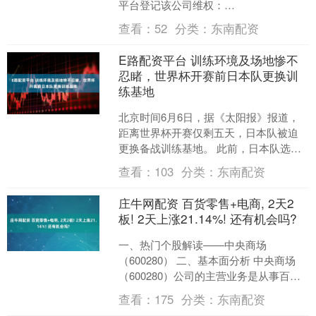
平台登记该公司维权：
http://wq.finance.sina.com.cn/ 关注....
查看：
52
分类：
东南配资
E路配资平台 训练环境及场地惨不
忍睹，世界杯开赛前日本队更换训
练基地
北京时间6月6日，据《太阳报》报道，
距离世界杯开赛仅剩五天，日本队被迫
更换备战训练基地。 此前，日本队选定
墨西哥蒙特雷的墨西哥老虎俱乐部训练
查看：
103
分类：
东南配资
基地作为备战场地。但....
庄牛网配资 百货零售+电商, 2天2
板! 2天上涨21.14%! 还有机会吗?
一、热门个股解读——中央商场
（600280） 二、基本面分析 中央商场
（600280）公司的主营业务是从事百货
零售业以及房地产开发业务。 公司是"中
查看：
175
分类：
东南配资
华老字号"百....