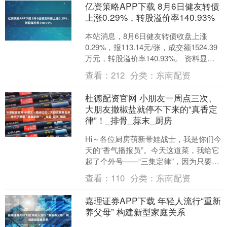
亿资策略APP下载 8月6日健友转债
上涨0.29%，转股溢价率140.93%
本站消息，8月6日健友转债收盘上涨
0.29%，报113.14元/张，成交额1524.39
万元，转股溢价率140.93%。 资料显
示，健友转债信用级别为“AA”，....
查看：
212
分类：
东南配资
杜德配资官网 小朋友一周点三次、
大朋友撒椒盐就停不下来的“真香定
律”！_排骨_蒜末_厨房
Hi～各位厨房萌新带娃战士，我是你们今
天的“香气播报员”。今天这道菜，我给它
起了个外号——“三集定律”，因为只要端
上桌，小朋友连追三天都不嫌腻，大朋
查看：
110
分类：
东南配资
友更是一口接....
嘉理证券APP下载 年轻人流行“重新
养父母” 构建新型家庭关系