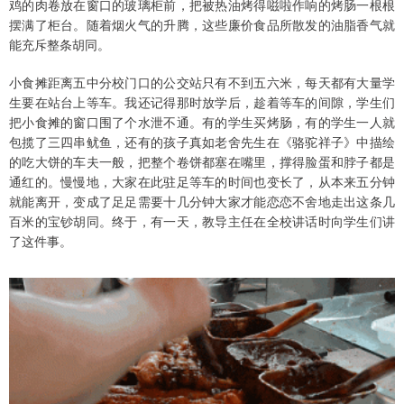
鸡的肉卷放在窗口的玻璃柜前，把被热油烤得嗞啦作响的烤肠一根根
摆满了柜台。随着烟火气的升腾，这些廉价食品所散发的油脂香气就
能充斥整条胡同。
小食摊距离五中分校门口的公交站只有不到五六米，每天都有大量学
生要在站台上等车。我还记得那时放学后，趁着等车的间隙，学生们
把小食摊的窗口围了个水泄不通。有的学生买烤肠，有的学生一人就
包揽了三四串鱿鱼，还有的孩子真如老舍先生在《骆驼祥子》中描绘
的吃大饼的车夫一般，把整个卷饼都塞在嘴里，撑得脸蛋和脖子都是
通红的。慢慢地，大家在此驻足等车的时间也变长了，从本来五分钟
就能离开，变成了足足需要十几分钟大家才能恋恋不舍地走出这条几
百米的宝钞胡同。终于，有一天，教导主任在全校讲话时向学生们讲
了这件事。