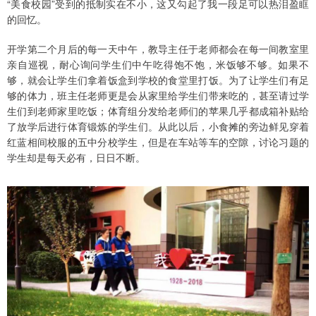
“美食校园”受到的抵制实在不小，这又勾起了我一段足可以热泪盈眶
的回忆。
开学第二个月后的每一天中午，教导主任于老师都会在每一间教室里
亲自巡视，耐心询问学生们中午吃得饱不饱，米饭够不够。如果不
够，就会让学生们拿着饭盒到学校的食堂里打饭。为了让学生们有足
够的体力，班主任老师更是会从家里给学生们带来吃的，甚至请过学
生们到老师家里吃饭；体育组分发给老师们的苹果几乎都成箱补贴给
了放学后进行体育锻炼的学生们。从此以后，小食摊的旁边鲜见穿着
红蓝相间校服的五中分校学生，但是在车站等车的空隙，讨论习题的
学生却是每天必有，日日不断。