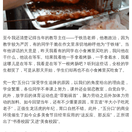
至今我还清楚记得当年的教导主任——于铁浩老师，他教政治，因为
教学较为严厉，有的同学干脆在作文里亲切地称呼他为“于铁锤”。当
年他讲话的大意是，昨天我看有的同学在小食摊里买吃的，我问他在
干什么，他说在等车。结果我看他一手拿着烤肠，一手拿着水，我看
这哪儿是在等车，我看是在等下一根烤肠吧？听到这些话，全校的学
生都笑了，可是从那天开始，学生们却再也不在小食摊里买吃食了。
究一究“五分口”深受学生追捧的原因，以我们的角度给出的理由是，
学业繁重，各位同学不单课上努力，课外还会留恋教室，自觉自学。
此外，放学后的体育运动也是“罪魁祸首”，脑力劳动之后外加体力劳
动的加料。如今回望当年，还有不少重要原因，常言道“半大小子吃死
老子”，正值生龙活虎的年纪，胃口自然不错。此外，“五分口”的商业
环境催生了如今众多美食节目经常应用的“这反应、那反应”，正所谓
出了“书香校园”又进“美食校园”。