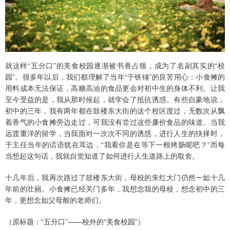
就这样“五分口”的美食校园逐渐被书香占领，成为了名副其实的“校
园”。很多年以后，我们都理解了当年“于铁锤”的良苦用心：小食摊的
用料成本无法保证，高糖高油的食品更会对初中生的身体不利。让我
至今受益的是，我从那时候起，就学会了抵抗诱惑。有些自豪地说，
初中的三年，我有两年都在鼓楼东大街的这个校区度过，无数次从飘
着香气的小食摊旁边走过，可我没有尝过这些廉价食品的味道。当我
远渡重洋的留学，当我面对一次次不同的诱惑，进行人生的抉择时，
于主任当年的话语犹在耳边，“我看你是在等下一根烤肠呢吧？”而每
当想起这句话，我就自觉知道了如何进行人生道路上的取舍。
十几年后，我再次路过了鼓楼东大街，母校的朱红大门仍然一如十几
年前的壮丽。小食摊已经关门多年，我想念我的母校，想念初中的三
年，更想念如父母般的老师们。
（原标题：“五分口”——校外的“美食校园”）