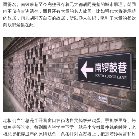
而得名。南锣鼓巷至今完整保存着元大都胡同完整的城市肌理，胡同
内不仅有古迹遗存，而且还有大量的名人故居，比如明代大将洪承畴
的故居，雨儿胡同齐白石的故居，所以游人如织，吸引了大量的餐饮
商贩都聚集在此。
老板们当年总是半开着窗口在街边售卖烧饼夹鸡蛋、手抓饼里脊、烤
鱿鱼等等吃食。每到四点半学生下学，就是小食摊最挣钱的时候，老
板总是把穿成串的冰镇鱿鱼一条条排列在案板上，把裹着沙拉酱和炸