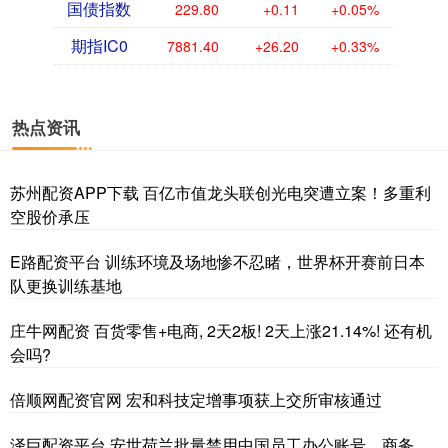
国债指数
229.80
+0.11
+0.05%
期指IC0
7881.40
+26.20
+0.33%
热点资讯
苏州配资APP下载 百亿市值龙头联创光电突遭立案！多重利
空股价承压
E路配资平台 训练环境及场地惨不忍睹，世界杯开赛前日本
队更换训练基地
庄牛网配资 百货零售+电商, 2天2板! 2天上涨21.14%! 还有机
会吗?
倍顺网配资官网 宏和科技定增事项获上交所审核通过
泽巨配资平台 安世荷兰批量禁用中国员工办公账号，商务