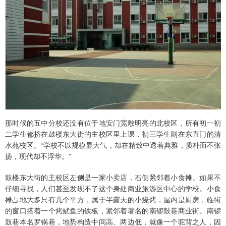
那时候的五中分校还没有位于地安门宽敞明亮的北校区，所有初一初
二学生都挤在鼓楼东大街的主校区里上课，初三学生则在东直门的清
水苑校区。“学校不以规模显大气，却在精致中透着典雅，质朴而不张
扬，现代却不浮华。”
鼓楼东大街的主校区左侧是一家小卖店，右侧紧邻着小食摊。如果不
仔细寻找，人们甚至发现不了这个身处商业旅游区中心的学校。小食
摊占地大多只有几个平方，属于半露天的小烧烤，屋内是厨房，临街
的窗口搭着一个烤鱿鱼的铁板，紧邻着著名的南锣鼓巷商业街。南锣
鼓巷本名罗锅巷，地势构造中间高、两边低，就像一个驼背之人，因