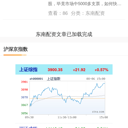
股，毕竟市场中5000多支票，如何快速
选出个股建立股票池，软件中自带的AI功
查看：
86
分类：
东南配资
能还是挺好用的，....
东南配资文章已加载完成
沪深京指数
上证综指
3900.35
+21.92
+0.57%