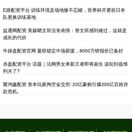
E路配资平台 训练环境及场地惨不忍睹，世界杯开赛前日本
队更换训练基地
益通网配资 美媒晒文班沮丧表情：替文班感到难过，这就是
成长的代价
牛操盘配资官网 曼联锁定中场新援，8000万镑报价已备好
赤盈配资平台 话题｜法网男女单新王者即将诞生 该轮到兹维
列夫了?
聚鸿鑫配资 资本玩家掏空金交所: 23亿豪购引爆200亿百姓存
款危机。