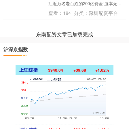
江近万名老百姓的200亿资金“血本无
归”。 更让人想不通的是，就在今年六
查看：
184
分类：
深圳配资平台
月，这位老板明明....
东南配资文章已加载完成
沪深京指数
上证综指
3940.04
+39.68
+1.02%