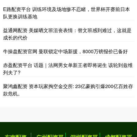
E路配资平台 训练环境及场地惨不忍睹，世界杯开赛前日本
队更换训练基地
益通网配资 美媒晒文班沮丧表情：替文班感到难过，这就是
成长的代价
牛操盘配资官网 曼联锁定中场新援，8000万镑报价已备好
赤盈配资平台 话题｜法网男女单新王者即将诞生 该轮到兹维
列夫了?
聚鸿鑫配资 资本玩家掏空金交所: 23亿豪购引爆200亿百姓存
款危机。