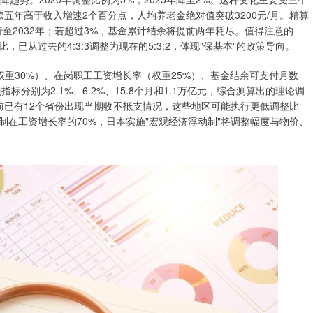
速连续五年高于收入增速2个百分点，人均养老金绝对值突破3200元/月。精算
至2032年；若超过3%，基金累计结余将提前两年耗尽。值得注意的
从过去的4:3:3调整为现在的5:3:2，体现"保基本"的政策导向。
权重30%）、在岗职工工资增长率（权重25%）、基金结余可支付月数
标分别为2.1%、6.2%、15.8个月和1.1万亿元，综合测算出的理论调
目前已有12个省份出现当期收不抵支情况，这些地区可能执行更低调整比
在工资增长率的70%，日本实施"宏观经济浮动制"将调整幅度与物价、