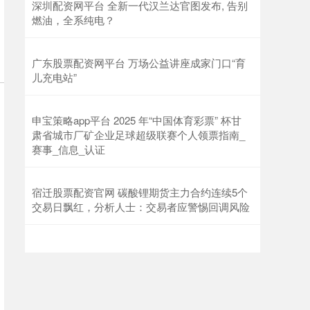
深圳配资网平台 全新一代汉兰达官图发布, 告别
燃油，全系纯电？
广东股票配资网平台 万场公益讲座成家门口“育
儿充电站”
申宝策略app平台 2025 年“中国体育彩票” 杯甘
肃省城市厂矿企业足球超级联赛个人领票指南_
赛事_信息_认证
宿迁股票配资官网 碳酸锂期货主力合约连续5个
交易日飘红，分析人士：交易者应警惕回调风险