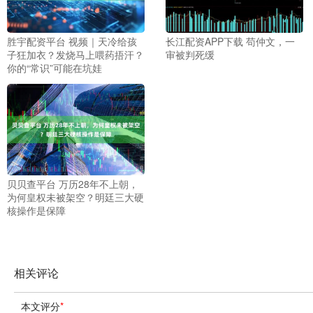
胜宇配资平台 视频｜天冷给孩
长江配资APP下载 苟仲文，一
子狂加衣？发烧马上喂药捂汗？
审被判死缓
你的“常识”可能在坑娃
贝贝查平台 万历28年不上朝，
为何皇权未被架空？明廷三大硬
核操作是保障
相关评论
本文评分
*