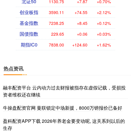
北证50
1130.75
+7.87
+0.70%
创业板指
3590.11
+74.55
+2.12%
基金指数
7238.25
+8.45
+0.12%
国债指数
229.65
+0.06
+0.03%
期指IC0
7838.00
+124.60
+1.62%
热点资讯
融丰配资平台 云内动力过去财报被指存在虚假记载，受损投
资者维权还在继续
牛操盘配资官网 曼联锁定中场新援，8000万镑报价已备好
盈科配资APP下载 2026年养老金要变动呢, 这关系到以后的
生存