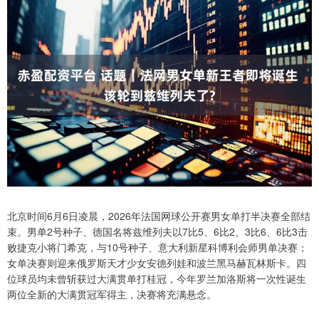
北京时间6月6日凌晨，2026年法国网球公开赛男女单打半决赛全部结
束。男单2号种子、德国名将兹维列夫以7比5、6比2、3比6、6比3击
败捷克小将门希克，与10号种子、意大利新星科博利会师男单决赛；
女单决赛则迎来俄罗斯天才少女安德列娃和波兰黑马赫瓦林斯卡。四
位球员均未曾斩获过大满贯单打桂冠，今年罗兰加洛斯将一次性诞生
两位全新的大满贯冠军得主，决赛将充满悬念。