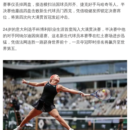
赛事仅丢掉两盘，接连横扫法国球员邦齐、捷克好手马哈奇等人。半
决赛他鏖战四盘击败新生代球员门西克，凭借稳健发挥锁定决赛席
位，将第四次向大满贯首冠发起冲击。
24岁的意大利选手科博利职业生涯首度闯入大满贯决赛，半决赛中他
的对手阿纳尔迪因病退赛。这名新生代球员本赛季在红土赛场进步迅
猛，凭借法网连胜一路跻身世界前十，一旦夺冠即时排名将飙升至世
界第五。