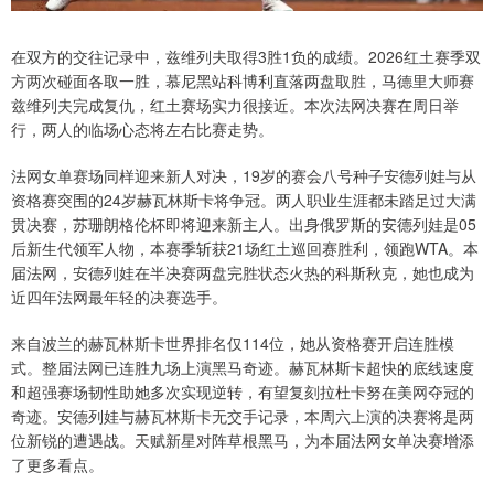
在双方的交往记录中，兹维列夫取得3胜1负的成绩。2026红土赛季双
方两次碰面各取一胜，慕尼黑站科博利直落两盘取胜，马德里大师赛
兹维列夫完成复仇，红土赛场实力很接近。本次法网决赛在周日举
行，两人的临场心态将左右比赛走势。
法网女单赛场同样迎来新人对决，19岁的赛会八号种子安德列娃与从
资格赛突围的24岁赫瓦林斯卡将争冠。两人职业生涯都未踏足过大满
贯决赛，苏珊朗格伦杯即将迎来新主人。出身俄罗斯的安德列娃是05
后新生代领军人物，本赛季斩获21场红土巡回赛胜利，领跑WTA。本
届法网，安德列娃在半决赛两盘完胜状态火热的科斯秋克，她也成为
近四年法网最年轻的决赛选手。
来自波兰的赫瓦林斯卡世界排名仅114位，她从资格赛开启连胜模
式。整届法网已连胜九场上演黑马奇迹。赫瓦林斯卡超快的底线速度
和超强赛场韧性助她多次实现逆转，有望复刻拉杜卡努在美网夺冠的
奇迹。安德列娃与赫瓦林斯卡无交手记录，本周六上演的决赛将是两
位新锐的遭遇战。天赋新星对阵草根黑马，为本届法网女单决赛增添
了更多看点。