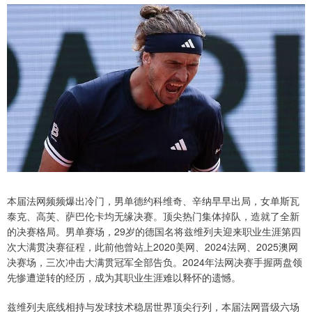
本届法网频频爆出冷门，男单德约科维奇、辛纳早早出局，女单斯瓦
泰克、高芙、萨巴伦卡均无缘决赛。顶尖热门集体掉队，造就了全新
的决赛格局。男单赛场，29岁的德国名将兹维列夫迎来职业生涯第四
次大满贯决赛征程，此前他曾站上2020美网、2024法网、2025澳网
决赛场，三次冲击大满贯冠军全部告负。2024年法网决赛手握两盘领
先惨遭逆转的经历，成为其职业生涯难以释怀的遗憾。
兹维列夫底线相持与发球技术稳居世界顶尖行列，本届法网晋级六场