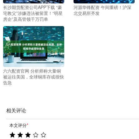
长沙期货配资公司APP下载 “豪
河源华锋配资 午间重磅！沪深
宅教父”涉嫌违法被留置！“明星
北交易所齐发
房企”及高管领千万罚单
六六配资官网 分析师称大量铜
被运往美国，全球铜库存或很快
告急
相关评论
本文评分
*