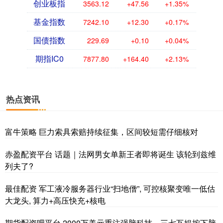
创业板指
3563.12
+47.56
+1.35%
基金指数
7242.10
+12.30
+0.17%
国债指数
229.69
+0.10
+0.04%
期指IC0
7877.80
+164.40
+2.13%
热点资讯
富牛策略 巨力索具索赔持续征集，区间较短需仔细核对
赤盈配资平台 话题｜法网男女单新王者即将诞生 该轮到兹维
列夫了?
最佳配资 军工液冷服务器行业“扫地僧”, 可控核聚变唯一低估
大龙头, 算力+高压快充+核电
期货配资吧平台 2000万美元重注强脑科技，三七互娱按下脑